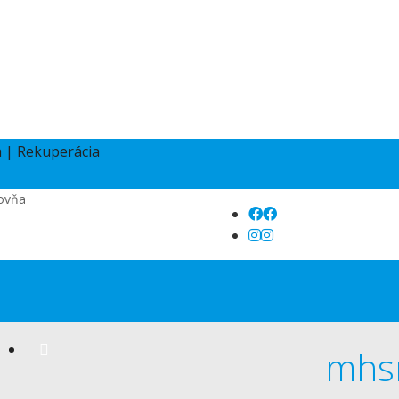
bovňa
mhs