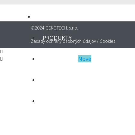
ČO PONÚKAME
©2024 GEKOTECH, s.r.o.
PRODUKTY
Zásady ochrany osobných údajov
/
Cookies
REFERENCIE
BLOG
KONTAKT