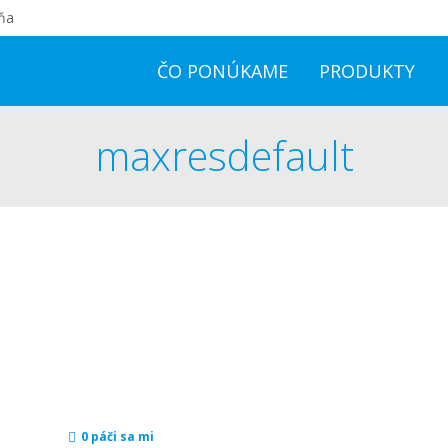
ňa
ČO PONÚKAME
PRODUKTY
maxresdefault
0
páči sa mi