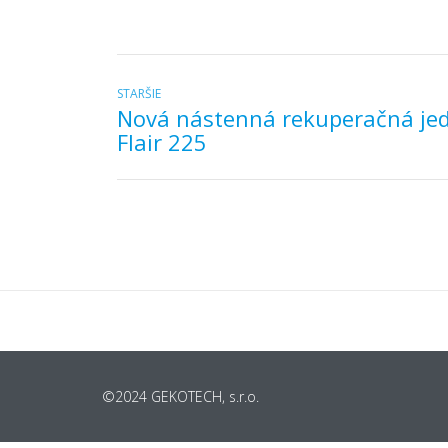
Navigácia
Predchádzajúci
STARŠIE
Nová nástenná rekuperačná je
článok:
v
Flair 225
článku
©2024 GEKOTECH, s.r.o.