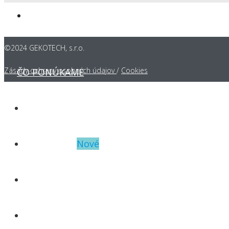
©2024 GEKOTECH, s.r.o.
Zásady ochrany osobných údajov
/
Cookies
ČO PONÚKAME
PRODUKTY
REFERENCIE
BLOG
KONTAKT