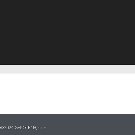
+421 917 457 018, Popradská 21, 06401 Stará Ľubovňa
©2024 GEKOTECH, s.r.o.