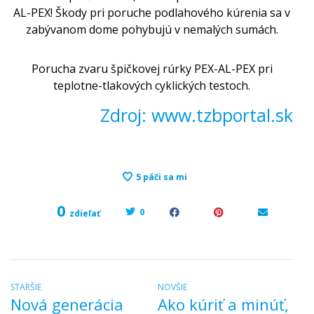
AL-PEX! Škody pri poruche podlahového kúrenia sa v
zabývanom dome pohybujú v nemalých sumách.
Porucha zvaru špičkovej rúrky PEX-AL-PEX pri
teplotne-tlakových cyklických testoch.
Zdroj:
www.tzbportal.sk
5
páči sa mi
0
0
zdieľať
Navigácia
Predchádzajúci
Nasledujúci
STARŠIE
NOVŠIE
Nová generácia
Ako kúriť a minúť,
článok:
príspevok