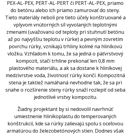
PEX-AL-PEX, PERT-AL-PERT či PERT-AL-PEX, priamo
do betónu alebo ich priamo zamurovať do steny.
Tieto materiály neboli pre tieto účely konštruované a
vplyvom vnútorných síl vyvolaných teplotnými
zmenami (uvažovanú od teploty pri stuhnutí betónu
až po najvyššiu teplotu v rúrke) a pevným zovretím
povrchu rúrky, vznikajú trhliny kolmé na hliníkovú
vložku. Vzhľadom k tomu, že sa jedná o päťvrstvový
kompozit, stačí trhline prekonať len 0,8 mm
plastového materiálu, a ak sa dostane k hliníkovej
medzivrstve voda, životnosť rúrky končí. Kompozitná
stena je taktiež namáhaná nevhodne tak, že sa pri
snahe o rozšírenie steny rúrky snaží rozlepiť od seba
jednotlivé vrstvy kompozitu.
Žiadny projektant by si nedovolil navrhnúť
umiestnenie hliníkoplastu do temperovaných
konštrukcií, kde sa rúrky zalievajú spolu s oceľovou
armatúrou do železobetónových stien. Dodnes však