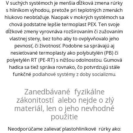
V suchých systémoch je menšia dĺžková zmena rúrky
s hliníkom výhodou, pretože pri teplotných zmenách
hlukovo neobťažuje. Naopak v mokrých systémoch sa
chová podstatne lepšie termoplast PEX. Ten svoje
dĺžkové zmeny vyrovnáva rozširovaním či zužovaním
vlastnej steny, bez toho aby to ovplyvňovalo jeho
pevnosť, či životnosť. Podobne sa správajú aj
nesieťované termoplasty ako polybutylén (PB) či
polyetylén RT (PE-RT) s nižšou odolnosťou. Gumová
hadica sa tiež správa rovnako, čo potvrdzujú stále
funkčné
podlahové systémy z doby socializmu.
Zanedbávané fyzikálne
zákonitostí alebo nejde o zlý
materiál, len o jeho nevhodné
použitie
Neodporúčame zalievať plastohliníkové rúrky ako: