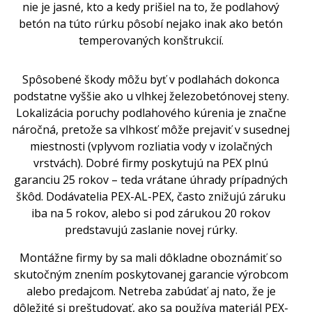
nie je jasné, kto a kedy prišiel na to, že podlahový
betón na túto rúrku pôsobí nejako inak ako betón
temperovaných konštrukcií.
Spôsobené škody môžu byť v podlahách dokonca
podstatne vyššie ako u vlhkej železobetónovej steny.
Lokalizácia poruchy podlahového kúrenia je značne
náročná, pretože sa vlhkosť môže prejaviť v susednej
miestnosti (vplyvom rozliatia vody v izolačných
vrstvách). Dobré firmy poskytujú na PEX plnú
garanciu 25 rokov – teda vrátane úhrady prípadných
škôd. Dodávatelia PEX-AL-PEX, často znižujú záruku
iba na 5 rokov, alebo si pod zárukou 20 rokov
predstavujú zaslanie novej rúrky.
Montážne firmy by sa mali dôkladne oboznámiť so
skutočným znením poskytovanej garancie výrobcom
alebo predajcom. Netreba zabúdať aj nato, že je
dôležité si preštudovať, ako sa používa materiál PEX-